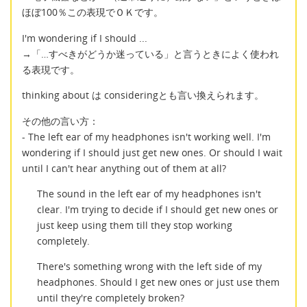
ほぼ100％この表現でＯＫです。
I'm wondering if I should ...
→「…すべきがどうか迷っている」と言うときによく使われ
る表現です。
thinking about は consideringとも言い換えられます。
その他の言い方：
- The left ear of my headphones isn't working well. I'm
wondering if I should just get new ones. Or should I wait
until I can't hear anything out of them at all?
The sound in the left ear of my headphones isn't
clear. I'm trying to decide if I should get new ones or
just keep using them till they stop working
completely.
There's something wrong with the left side of my
headphones. Should I get new ones or just use them
until they're completely broken?