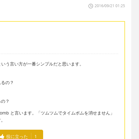
2016/09/21 01:25
動詞 という言い方が一番シンプルだと思います。
れるの？
るの？
timebomb と言います。「ツムツムでタイムボムを消せません」
ます。
役に立った
1