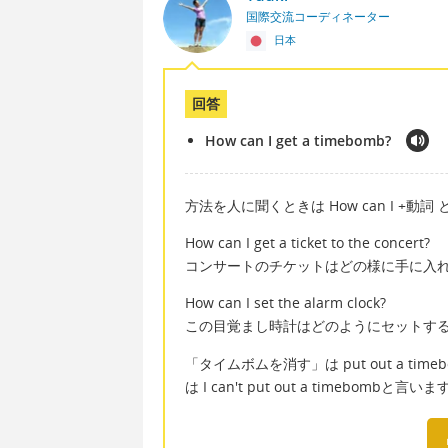
国際交流コーディネーター
日本
回答
How can I get a timebomb?
方法を人に聞くときは How can I +
How can I get a ticket to the concert?
コンサートのチケットはどの様に手に入
How can I set the alarm clock?
この目覚まし時計はどのようにセットす
「タイムボムを消す」は put out a 
は I can't put out a timebombと言い