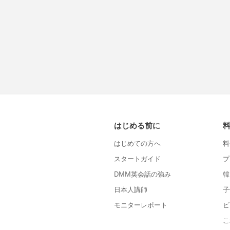
はじめる前に
はじめての方へ
料
スタートガイド
プ
DMM英会話の強み
韓
日本人講師
子
モニターレポート
ビ
こ