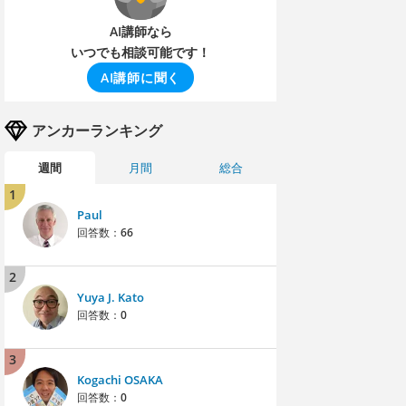
AI講師なら
いつでも相談可能です！
AI講師に聞く
アンカーランキング
週間
月間
総合
1
Paul
回答数：
66
2
Yuya J. Kato
回答数：
0
3
Kogachi OSAKA
回答数：
0