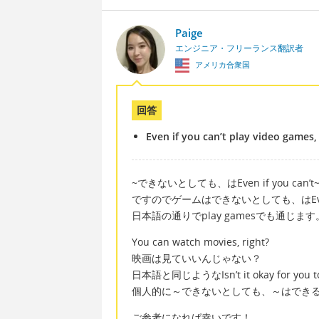
Paige
エンジニア・フリーランス翻訳者
アメリカ合衆国
回答
Even if you can’t play video games
~できないとしても、はEven if you ca
ですのでゲームはできないとしても、はEven if y
日本語の通りでplay gamesでも通じます
You can watch movies, right?
映画は見ていいんじゃない？
日本語と同じようなIsn’t it okay for you
個人的に～できないとしても、～はでき
ご参考になれば幸いです！