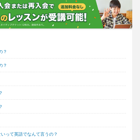
の？
の？
？
？
ないって英語でなんて言うの？