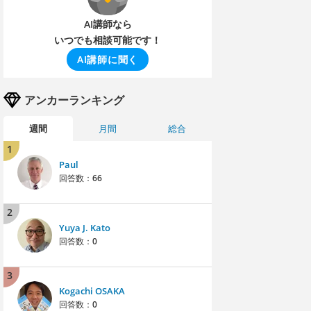
AI講師なら
いつでも相談可能です！
AI講師に聞く
アンカーランキング
週間
月間
総合
1
Paul
回答数：
66
2
Yuya J. Kato
回答数：
0
3
Kogachi OSAKA
回答数：
0