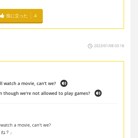
役に立った
4
2023/01/08 03:18
ll watch a movie, can't we?
en though we're not allowed to play games?
。
 watch a movie, can't we?
よね？」