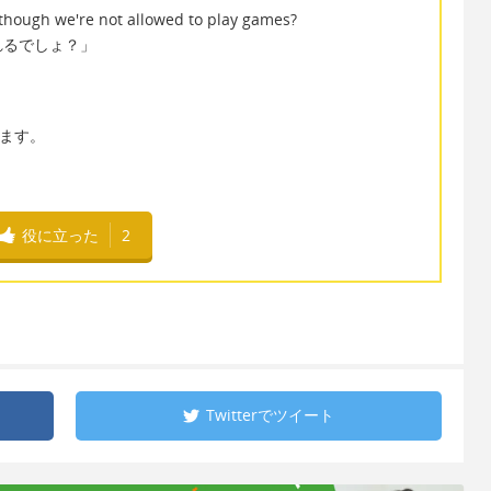
 though we're not allowed to play games?
れるでしょ？」
きます。
役に立った
2
Twitterで
ツイート