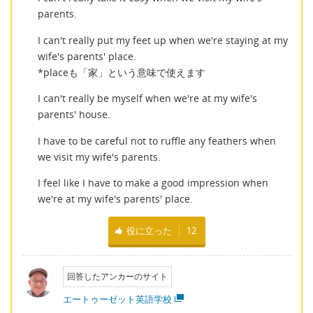
parents.
I can't really put my feet up when we're staying at my
wife's parents' place.
*placeも「家」という意味で使えます
I can't really be myself when we're at my wife's
parents' house.
I have to be careful not to ruffle any feathers when
we visit my wife's parents.
I feel like I have to make a good impression when
we're at my wife's parents' place.
役に立った
12
回答したアンカーのサイト
エートゥーゼット英語学校