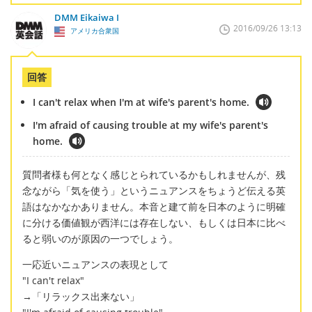
DMM Eikaiwa I
2016/09/26 13:13
アメリカ合衆国
回答
I can't relax when I'm at wife's parent's home.
I'm afraid of causing trouble at my wife's parent's
home.
質問者様も何となく感じとられているかもしれませんが、残
念ながら「気を使う」というニュアンスをちょうど伝える英
語はなかなかありません。本音と建て前を日本のように明確
に分ける価値観が西洋には存在しない、もしくは日本に比べ
ると弱いのが原因の一つでしょう。
一応近いニュアンスの表現として
"I can't relax"
→「リラックス出来ない」