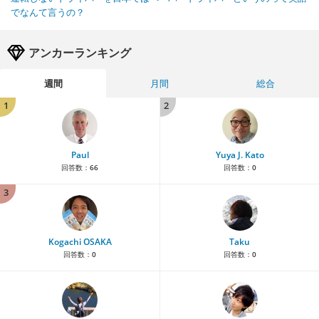
でなんて言うの？
アンカーランキング
週間
月間
総合
1
2
Paul
Yuya J. Kato
回答数：
66
回答数：
0
3
Kogachi OSAKA
Taku
回答数：
0
回答数：
0