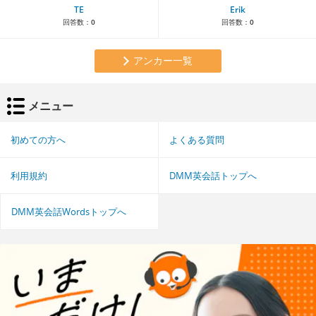
TE
Erik
回答数：
0
回答数：
0
アンカー一覧
メニュー
初めての方へ
よくある質問
利用規約
DMM英会話トップへ
DMM英会話Wordsトップへ