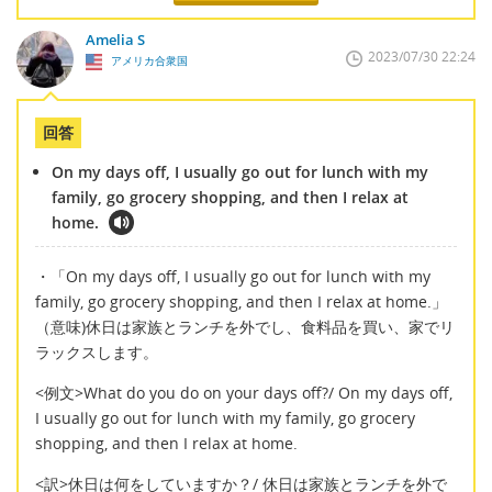
Amelia S
2023/07/30 22:24
アメリカ合衆国
回答
On my days off, I usually go out for lunch with my
family, go grocery shopping, and then I relax at
home.
・「On my days off, I usually go out for lunch with my
family, go grocery shopping, and then I relax at home.」
（意味)休日は家族とランチを外でし、食料品を買い、家でリ
ラックスします。
<例文>What do you do on your days off?/ On my days off,
I usually go out for lunch with my family, go grocery
shopping, and then I relax at home.
<訳>休日は何をしていますか？/ 休日は家族とランチを外で