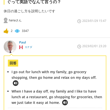
ぐって英語でなんて言うの？
休日の過ごし方を説明したいです
hanaさん
2023/01/29 15:47
2
3347
Paul
2023/02/01 23:20
カナダ
回答
I go out for lunch with my family, go grocery
shopping, then go home and relax on my days off.
When I have a day off, my family and I like to have
lunch at a restaurant, go shopping for groceries, then
we just take it easy at home.