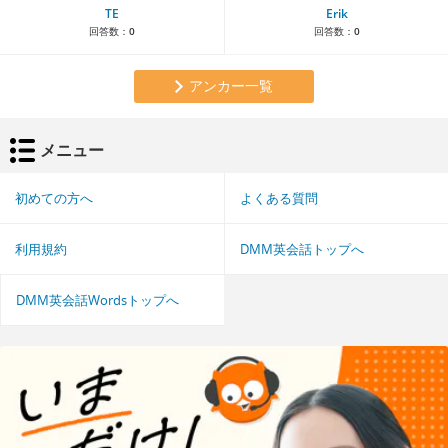
TE
Erik
回答数：
0
回答数：
0
アンカー一覧
メニュー
初めての方へ
よくある質問
利用規約
DMM英会話トップへ
DMM英会話Wordsトップへ