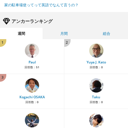
家の駐車場使ってって英語でなんて言うの？
アンカーランキング
週間
月間
総合
1
2
Paul
Yuya J. Kato
回答数：
51
回答数：
0
3
Kogachi OSAKA
Taku
回答数：
0
回答数：
0