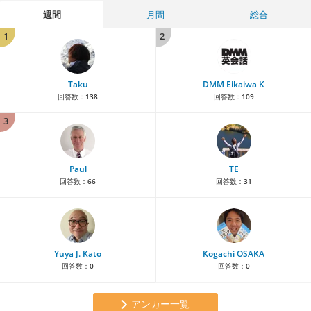
週間
月間
総合
1
2
Taku
DMM Eikaiwa K
回答数：
138
回答数：
109
3
Paul
TE
回答数：
66
回答数：
31
Yuya J. Kato
Kogachi OSAKA
回答数：
0
回答数：
0
アンカー一覧