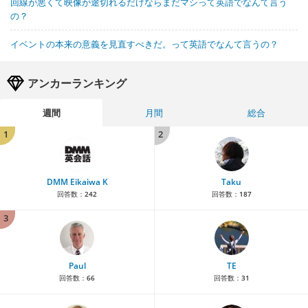
回線が悪くて映像が途切れるだけならまだマシって英語でなんて言う
の？
イベントの本来の意義を見直すべきだ。って英語でなんて言うの？
アンカーランキング
週間
月間
総合
1
2
DMM Eikaiwa K
Taku
回答数：
242
回答数：
187
3
Paul
TE
回答数：
66
回答数：
31