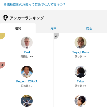
多職種協働の意義って英語でなんて言うの？
アンカーランキング
週間
月間
総合
1
2
Paul
Yuya J. Kato
回答数：
66
回答数：
0
3
Kogachi OSAKA
Taku
回答数：
0
回答数：
0