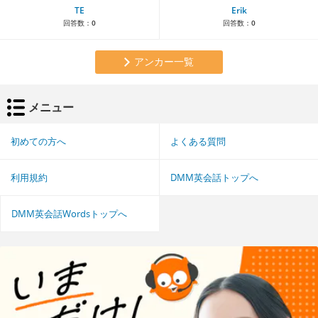
TE
Erik
回答数：
0
回答数：
0
アンカー一覧
メニュー
初めての方へ
よくある質問
利用規約
DMM英会話トップへ
DMM英会話Wordsトップへ