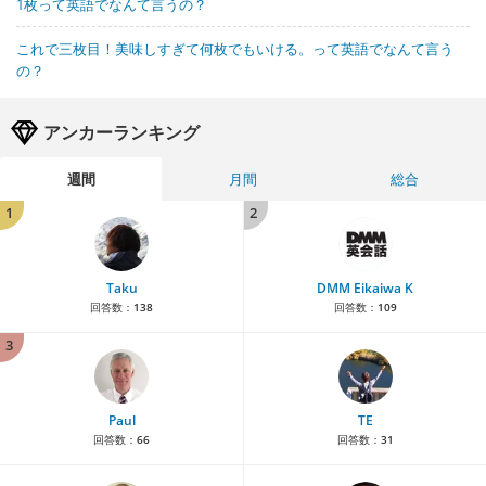
1枚って英語でなんて言うの？
これで三枚目！美味しすぎて何枚でもいける。って英語でなんて言う
の？
アンカーランキング
週間
月間
総合
1
2
Taku
DMM Eikaiwa K
回答数：
138
回答数：
109
3
Paul
TE
回答数：
66
回答数：
31