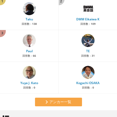
1
2
Taku
DMM Eikaiwa K
回答数：
138
回答数：
109
3
Paul
TE
回答数：
66
回答数：
31
Yuya J. Kato
Kogachi OSAKA
回答数：
0
回答数：
0
アンカー一覧