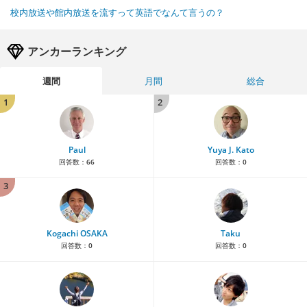
校内放送や館内放送を流すって英語でなんて言うの？
アンカーランキング
週間
月間
総合
1
2
Paul
Yuya J. Kato
回答数：
66
回答数：
0
3
Kogachi OSAKA
Taku
回答数：
0
回答数：
0