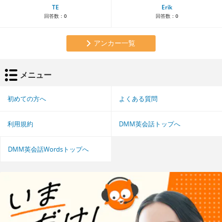
TE
Erik
回答数：
0
回答数：
0
アンカー一覧
メニュー
初めての方へ
よくある質問
利用規約
DMM英会話トップへ
DMM英会話Wordsトップへ