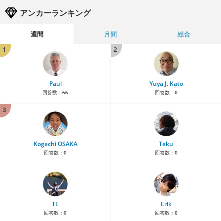
アンカーランキング
週間
月間
総合
1
2
Paul
Yuya J. Kato
回答数：
66
回答数：
0
3
Kogachi OSAKA
Taku
回答数：
0
回答数：
0
TE
Erik
回答数：
0
回答数：
0