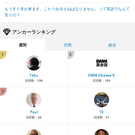
もうすぐ冬が来ます。こたつを出さねばなりません。って英語でなんて
言うの？
アンカーランキング
週間
月間
総合
1
2
Taku
DMM Eikaiwa K
回答数：
138
回答数：
109
3
Paul
TE
回答数：
66
回答数：
31