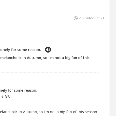
2023/06/20 11:21
l lonely for some reason.
 melancholic in Autumn, so I'm not a big fan of this
。
lonely for some reason.
じゃない」
elancholic in Autumn, so I'm not a big fan of this season.