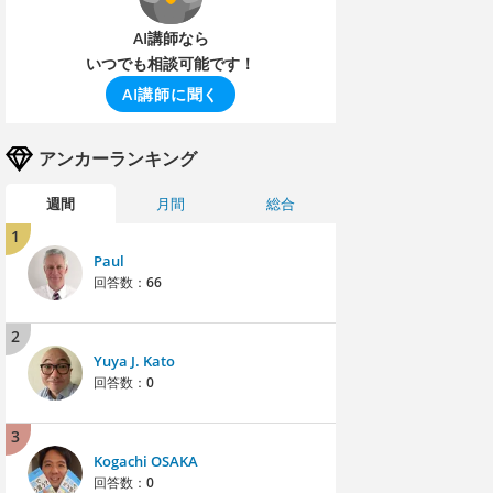
AI講師なら
いつでも相談可能です！
AI講師に聞く
アンカーランキング
週間
月間
総合
1
Paul
回答数：
66
2
Yuya J. Kato
回答数：
0
3
Kogachi OSAKA
回答数：
0