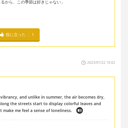
じるから、この季節は好きじゃない」
役に立った
1
2023/07/22 16:02
ts vibrancy, and unlike in summer, the air becomes dry,
 along the streets start to display colorful leaves and
 make me feel a sense of loneliness.