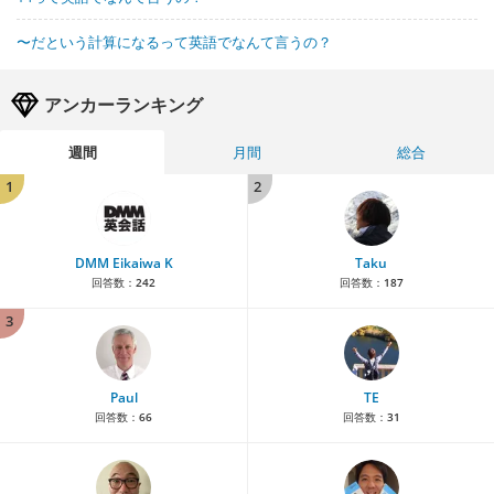
〜だという計算になるって英語でなんて言うの？
アンカーランキング
週間
月間
総合
1
2
DMM Eikaiwa K
Taku
回答数：
242
回答数：
187
3
Paul
TE
回答数：
66
回答数：
31