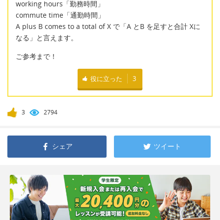
working hours「勤務時間」
commute time「通勤時間」
A plus B comes to a total of X で「A とB を足すと合計 Xに
なる」と言えます。
ご参考まで！
役に立った
3
3
2794
シェア
ツイート