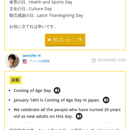
体育の日…Health and Sports Day
文化の日…Culture Day
勤労感謝の日…Labor Thanksgiving Day
お役に立てれば幸いです。
役に立った
18
Jennifer H
2019/06/05 10:09
アメリカ合衆国
回答
Coming of Age Day
January 14th is Coming of Age Day in Japan.
We celebrate all the people who have turned 20 years
old as new adults on this day.