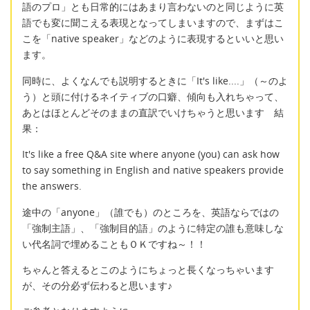
語のプロ」とも日常的にはあまり言わないのと同じように英
語でも変に聞こえる表現となってしまいますので、まずはこ
こを「native speaker」などのように表現するといいと思い
ます。
同時に、よくなんでも説明するときに「It's like....」（～のよ
う）と頭に付けるネイティブの口癖、傾向も入れちゃって、
あとはほとんどそのままの直訳でいけちゃうと思います 結
果：
It's like a free Q&A site where anyone (you) can ask how
to say something in English and native speakers provide
the answers.
途中の「anyone」（誰でも）のところを、英語ならではの
「強制主語」、「強制目的語」のように特定の誰も意味しな
い代名詞で埋めることもＯＫですね～！！
ちゃんと答えるとこのようにちょっと長くなっちゃいます
が、その分必ず伝わると思います♪