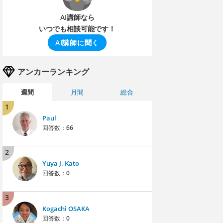
AI講師なら
いつでも相談可能です！
AI講師に聞く
アンカーランキング
週間
月間
総合
1
Paul
回答数：
66
2
Yuya J. Kato
回答数：
0
3
Kogachi OSAKA
回答数：
0