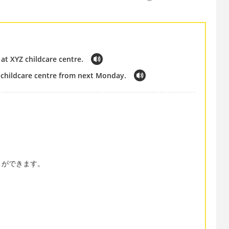
at XYZ childcare centre.
 childcare centre from next Monday.
とができます。