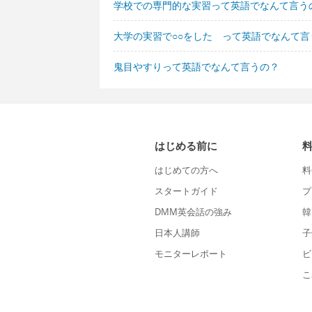
学校での専門的な実習って英語でなんて言う
大学の実習で○○をした って英語でなんて言
鬼目やすりって英語でなんて言うの？
はじめる前に
はじめての方へ
料
スタートガイド
プ
DMM英会話の強み
韓
日本人講師
子
モニターレポート
ビ
こ