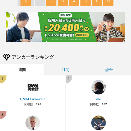
<
1
2
3
4
5
>
>>
アンカーランキング
週間
月間
総合
1
2
DMM Eikaiwa K
Taku
回答数：
242
回答数：
187
3