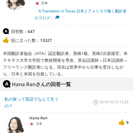
日本
「A Translator in Texas-日本とアメリカで働く翻訳者
のブログ」
回答数：
647
役に立った数：
13327
米国翻訳者協会（ATA）認定翻訳者。英検1級。英検2次面接官。米
テキサス大学大学院で教材開発を専攻。英会話講師→日本語講師→
フリーランス翻訳者になる。現在は世界中から仕事を受注しなが
ら、日本と米国を往復している。
Hana Ranさんの回答一覧
私の家って英語でなんて言う
2019/10/15 15:25
の？
Hana Ran
9
日本