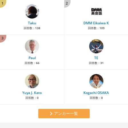
1
2
Taku
DMM Eikaiwa K
回答数：
138
回答数：
109
3
Paul
TE
回答数：
66
回答数：
31
Yuya J. Kato
Kogachi OSAKA
回答数：
0
回答数：
0
アンカー一覧