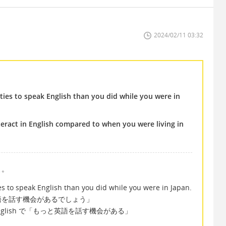
2024/02/11 03:32
es to speak English than you did while you were in
teract in English compared to when you were living in
よ。
 to speak English than you did while you were in Japan.
語を話す機会があるでしょう」
speak English で「もっと英語を話す機会がある」