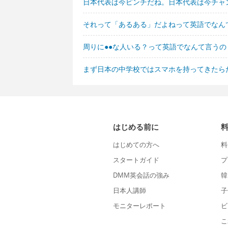
日本代表は今ピンチだね。日本代表は今チャ
それって「あるある」だよねって英語でなん
周りに●●な人いる？って英語でなんて言うの
まず日本の中学校ではスマホを持ってきたら
はじめる前に
はじめての方へ
料
スタートガイド
プ
DMM英会話の強み
韓
日本人講師
子
モニターレポート
ビ
こ