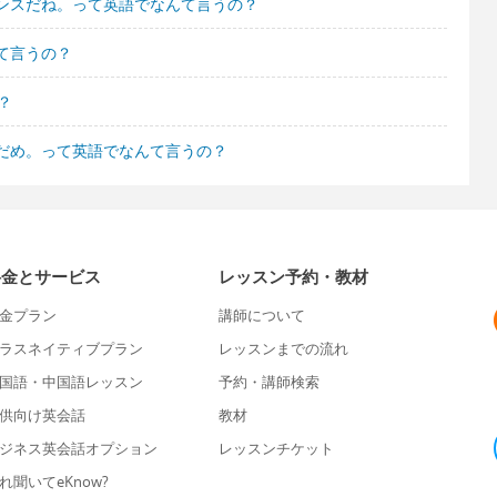
ンスだね。って英語でなんて言うの？
て言うの？
？
だめ。って英語でなんて言うの？
料金とサービス
レッスン予約・教材
金プラン
講師について
ラスネイティブプラン
レッスンまでの流れ
国語・中国語レッスン
予約・講師検索
供向け英会話
教材
ジネス英会話オプション
レッスンチケット
れ聞いてeKnow?