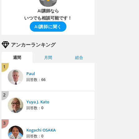
AI講師なら
いつでも相談可能です！
AI講師に聞く
アンカーランキング
週間
月間
総合
1
Paul
回答数：
66
2
Yuya J. Kato
回答数：
0
3
Kogachi OSAKA
回答数：
0