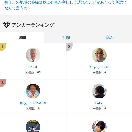
毎年この地域の路線は秋に列車が空転して遅れることがあるって英語で
なんて言うの？
アンカーランキング
週間
月間
総合
1
2
Paul
Yuya J. Kato
回答数：
66
回答数：
0
3
Kogachi OSAKA
Taku
回答数：
0
回答数：
0