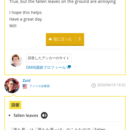
True, but the fallen leaves on the ground are annoying.
I hope this helps.
Have a great day.
Will
役に立った
3
回答したアンカーのサイト
DMM講師プロフィール
Zaid
2020/04/16 19:32
アメリカ合衆国
回答
fallen leaves
「落ち葉」は「落ちた葉っぱ」のことなので「fallen