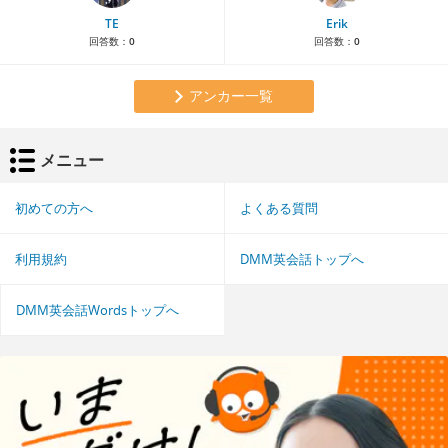
TE
Erik
回答数：
0
回答数：
0
アンカー一覧
メニュー
初めての方へ
よくある質問
利用規約
DMM英会話トップへ
DMM英会話Wordsトップへ