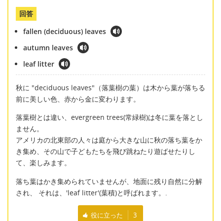
回答
fallen (deciduous) leaves
autumn leaves
leaf litter
秋に "deciduous leaves"（落葉樹の葉）は木から葉が落ちる
前に美しい色、赤から金に変わります。
落葉樹とは違い、evergreen trees(常緑樹)は冬に葉を落とし
ません。
アメリカの北東部の人々は庭から大きな山に秋の落ち葉をか
き集め、その山で子どもたちを飛び跳ねたり遊ばせたりし
て、楽しみます。
落ち葉はかき集められていませんが、地面に残り自然に分解
され、 それは、'leaf litter'(葉積)と呼ばれます。.
役に立った
3