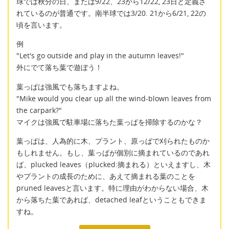
球では秋分の日、または9/22、23から12/22, 23日と定義さ
れているのが普通です。南半球では3/20. 21から6/21, 22の
頃を言います。
例
"Let's go outside and play in the autumn leaves!"
外にでて落ち葉で遊ぼう！
葉っぱは強風でも落ちますよね。
"Mike would you clear up all the wind-blown leaves from
the carpark?"
マイクは強風で駐車場に落ちた葉っぱを掃除するのかな？
葉っぱは、人為的に木、プラント、原っぱで刈られたものか
もしれません。もし、葉っぱが個別に摘まれているのであれ
ば、plucked leaves（plucked:摘まれる）といえますし、木
やプラントの成長のために、あえて摘まれる葉のことを
pruned leavesと言います。特に理由がわからない場合、木
から落ちた葉であれば、detached leafということもできま
すね。