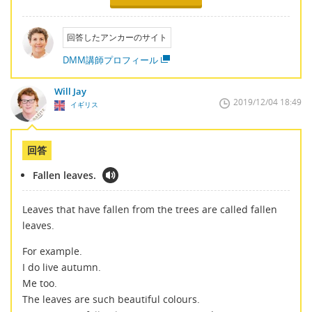
回答したアンカーのサイト
DMM講師プロフィール
Will Jay
2019/12/04 18:49
イギリス
回答
Fallen leaves.
Leaves that have fallen from the trees are called fallen
leaves.
For example.
I do live autumn.
Me too.
The leaves are such beautiful colours.