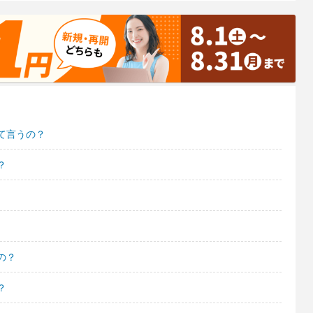
て言うの？
？
の？
？