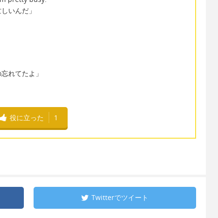
忙しいんだ」
の忘れてたよ」
役に立った
1
Twitterで
ツイート