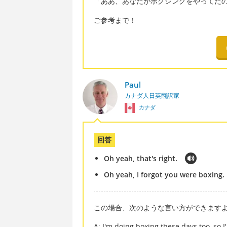
「ああ、あなたがボクシングをやってた
ご参考まで！
Paul
カナダ人日英翻訳家
カナダ
回答
Oh yeah, that's right.
Oh yeah, I forgot you were boxing.
この場合、次のような言い方ができます
A: I'm doing boxing these days too, so I