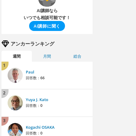
AI講師なら
いつでも相談可能です！
AI講師に聞く
アンカーランキング
週間
月間
総合
1
Paul
回答数：
66
2
Yuya J. Kato
回答数：
0
3
Kogachi OSAKA
回答数：
0