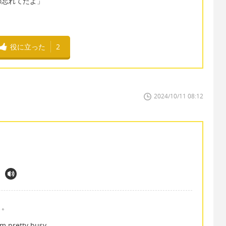
の忘れてたよ」
役に立った
2
2024/10/11 08:12
よ。
'm pretty busy.