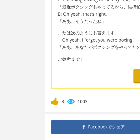
「最近ボクシングもやってるから、結構
B: Oh yeah, that's right.
「ああ、そうだったね」
または次のようにも言えます。
ーOh yeah, I forgot you were boxing.
「ああ、あなたがボクシングをやってた
ご参考まで！
3
1003
Facebookで
シェア