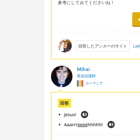
参考にしてみてくださいね！
回答したアンカーのサイト
Lad
Mihai
英会話講師
ルーマニア
回答
Jesus!
Aaarrrgggghhhhh!