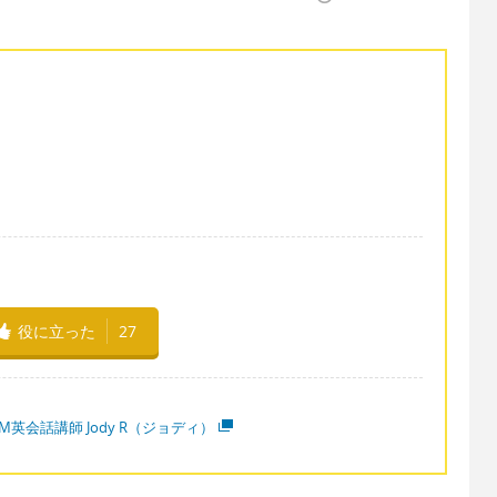
。
役に立った
27
M英会話講師 Jody R（ジョディ）