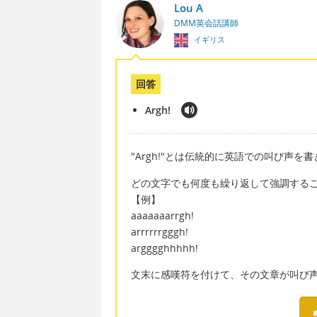
Lou A
DMM英会話講師
イギリス
回答
Argh!
"Argh!"とは伝統的に英語での叫び声
どの文字でも何度も繰り返して強調する
【例】
aaaaaaarrgh!
arrrrrrgggh!
argggghhhhh!
文末に感嘆符を付けて、その文章が叫び