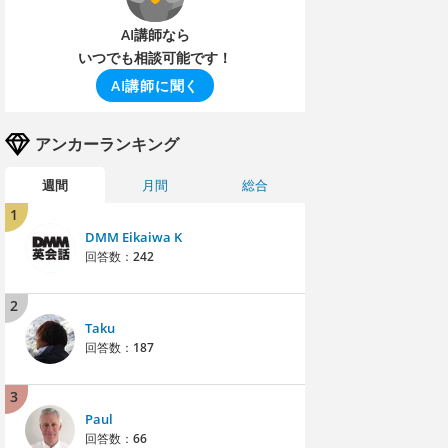
AI講師なら
いつでも相談可能です！
AI講師に聞く
アンカーランキング
週間
月間
総合
1
DMM Eikaiwa K
回答数：
242
2
Taku
回答数：
187
3
Paul
回答数：
66