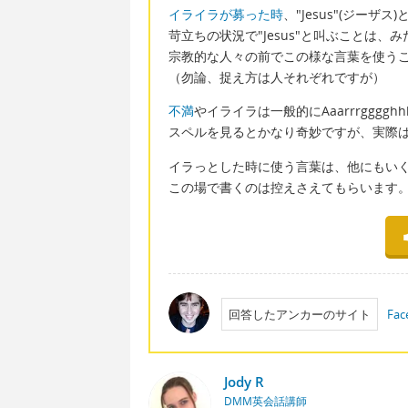
イライラが募った時
、"Jesus"(ジーザ
苛立ちの状況で"Jesus"と叫ぶことは
宗教的な人々の前でこの様な言葉を使う
（勿論、捉え方は人それぞれですが）
不満
やイライラは一般的にAaarrrgggg
スペルを見るとかなり奇妙ですが、実際は A
イラっとした時に使う言葉は、他にもい
この場で書くのは控えさえてもらいます
回答したアンカーのサイト
Fac
Jody R
DMM英会話講師