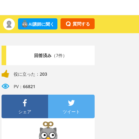
質問する
AI講師に聞く
回答済み
（7件）
役に立った：
203
PV：
66821
シェア
ツイート