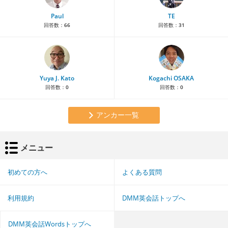
Paul
TE
回答数：
66
回答数：
31
Yuya J. Kato
Kogachi OSAKA
回答数：
0
回答数：
0
アンカー一覧
メニュー
初めての方へ
よくある質問
利用規約
DMM英会話トップへ
DMM英会話Wordsトップへ