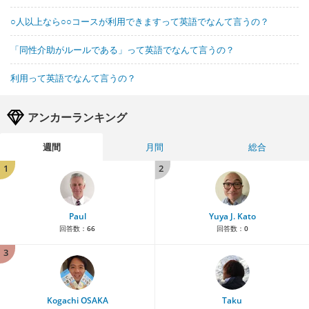
○人以上なら○○コースが利用できますって英語でなんて言うの？
「同性介助がルールである」って英語でなんて言うの？
利用って英語でなんて言うの？
アンカーランキング
週間
月間
総合
1
2
Paul
Yuya J. Kato
回答数：
66
回答数：
0
3
Kogachi OSAKA
Taku