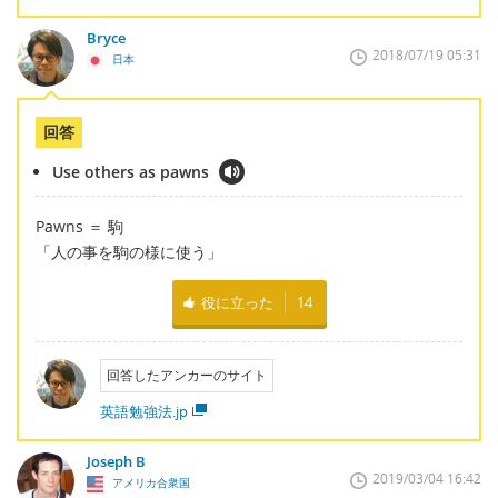
Bryce
2018/07/19 05:31
日本
回答
Use others as pawns
Pawns ＝ 駒
「人の事を駒の様に使う」
役に立った
14
回答したアンカーのサイト
英語勉強法.jp
Joseph B
2019/03/04 16:42
アメリカ合衆国