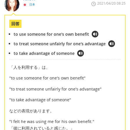
2021/04/20 08:25
日本
回答
to use someone for one's own benefit
to treat someone unfairly for one's advantage
to take advantage of someone
「人を利用する」は、
"to use someone for one's own benefit"
"to treat someone unfairly for one's advantage"
"to take advantage of someone"
などの表現があります。
"I felt he was using me for his own benefit."
「彼に利用されていると感じた。」