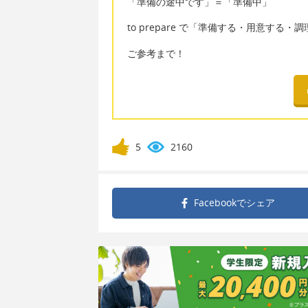
「準備の途中です」＝「準備中」
to prepare で「準備する・用意す
ご参考まで！
5
2160
Facebookで
シェア