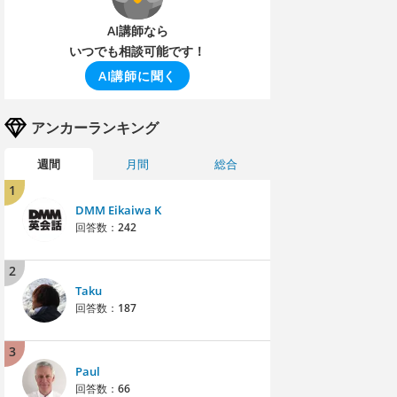
AI講師なら
いつでも相談可能です！
AI講師に聞く
アンカーランキング
週間
月間
総合
1
DMM Eikaiwa K
回答数：
242
2
Taku
回答数：
187
3
Paul
回答数：
66