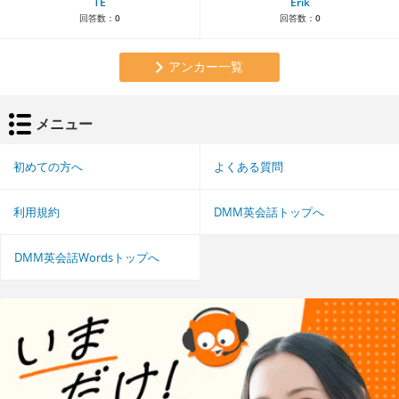
TE
Erik
回答数：
0
回答数：
0
アンカー一覧
メニュー
初めての方へ
よくある質問
利用規約
DMM英会話トップへ
DMM英会話Wordsトップへ