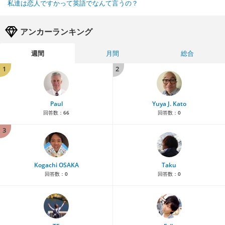
私達は恋人ですかって英語でなんて言うの？
アンカーランキング
週間
月間
総合
1
2
Paul
Yuya J. Kato
回答数：
66
回答数：
0
3
Kogachi OSAKA
Taku
回答数：
0
回答数：
0