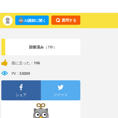
質問する
AI講師に聞く
回答済み
（7件）
役に立った：
106
PV：
53009
シェア
ツイート