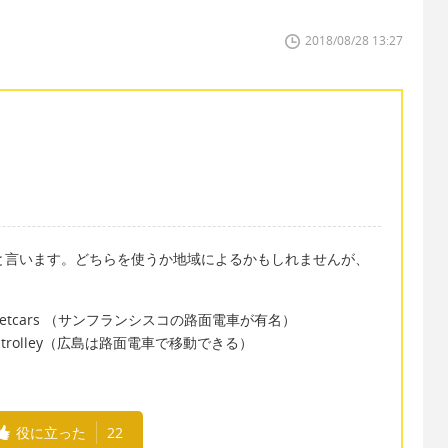
2018/08/28 13:27
eetcarと言います。どちらを使うか地域によるかもしれませんが、
 its streetcars （サンフランシスコの路面電車が有名）
 city by trolley（広島は路面電車で移動できる）
役に立った
22