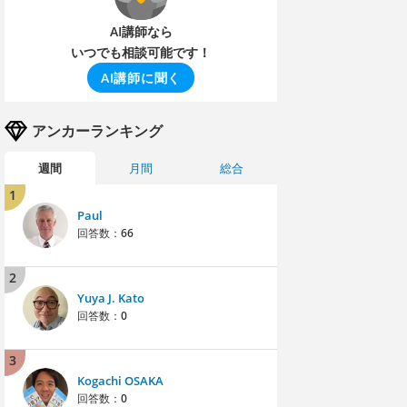
AI講師なら
いつでも相談可能です！
AI講師に聞く
アンカーランキング
週間
月間
総合
1
Paul
回答数：
66
2
Yuya J. Kato
回答数：
0
3
Kogachi OSAKA
回答数：
0