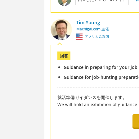
Tim Young
Machigai.com 主催
アメリカ合衆国
回答
Guidance in preparing for your job
Guidance for job-hunting preparat
就活準備ガイダンスを開催します。
We will hold an exhibition of guidance 