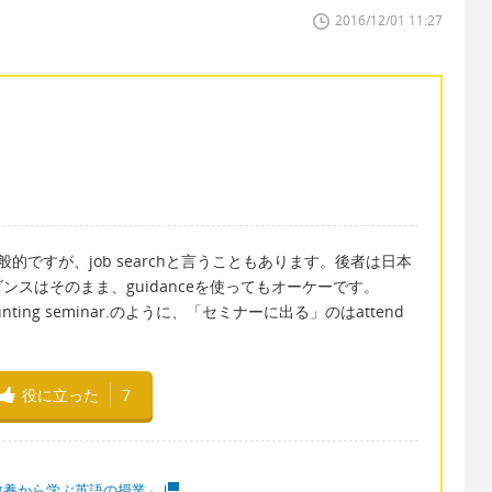
2016/12/01 11:27
一般的ですが、job searchと言うこともあります。後者は日本
スはそのまま、guidanceを使ってもオーケーです。
 job hunting seminar.のように、「セミナーに出る」のはattend
役に立った
7
教養から学ぶ英語の授業」