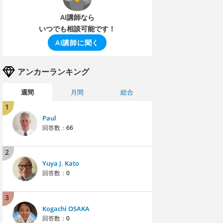
AI講師なら
いつでも相談可能です！
AI講師に聞く
アンカーランキング
週間
月間
総合
1
Paul
回答数：
66
2
Yuya J. Kato
回答数：
0
3
Kogachi OSAKA
回答数：
0