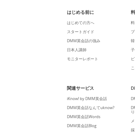
はじめる前に
はじめての方へ
料
スタートガイド
プ
DMM英会話の強み
韓
日本人講師
子
モニターレポート
ビ
こ
関連サービス
iKnow! by DMM英会話
D
DMM英会話なんてuknow?
D
り
DMM英会話Words
メ
DMM英会話Blog
採