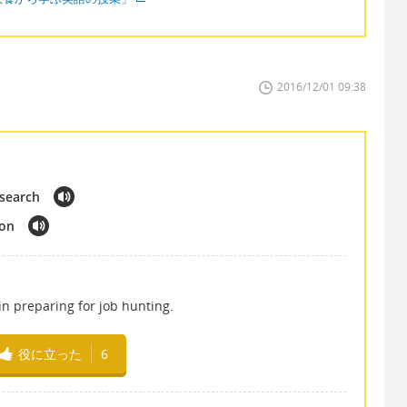
2016/12/01 09:38
 search
ion
in preparing for job hunting.
役に立った
6