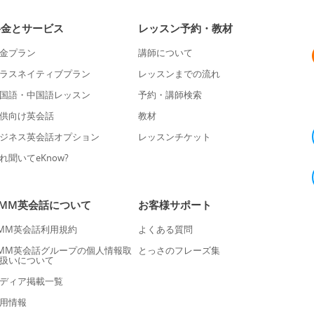
料金とサービス
レッスン予約・教材
金プラン
講師について
ラスネイティブプラン
レッスンまでの流れ
国語・中国語レッスン
予約・講師検索
供向け英会話
教材
ジネス英会話オプション
レッスンチケット
れ聞いてeKnow?
DMM英会話について
お客様サポート
MM英会話利用規約
よくある質問
MM英会話グループの個人情報取
とっさのフレーズ集
扱いについて
ディア掲載一覧
用情報