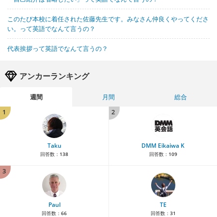
このたび本校に着任された佐藤先生です。みなさん仲良くやってくださ
い。って英語でなんて言うの？
代表挨拶って英語でなんて言うの？
アンカーランキング
週間
月間
総合
1
2
Taku
DMM Eikaiwa K
回答数：
138
回答数：
109
3
Paul
TE
回答数：
66
回答数：
31