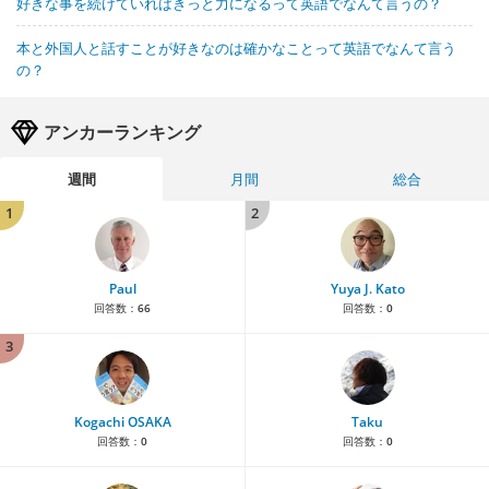
好きな事を続けていればきっと力になるって英語でなんて言うの？
本と外国人と話すことが好きなのは確かなことって英語でなんて言う
の？
アンカーランキング
週間
月間
総合
1
2
Paul
Yuya J. Kato
回答数：
66
回答数：
0
3
Kogachi OSAKA
Taku
回答数：
0
回答数：
0