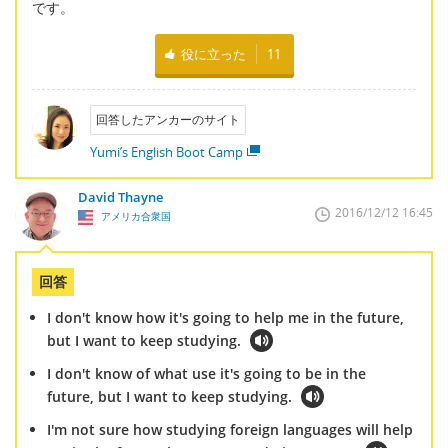
です。
役に立った
11
回答したアンカーのサイト
Yumi’s English Boot Camp
David Thayne
2016/12/12 16:45
アメリカ合衆国
回答
I don't know how it's going to help me in the future,
but I want to keep studying.
I don't know of what use it's going to be in the
future, but I want to keep studying.
I'm not sure how studying foreign languages will help