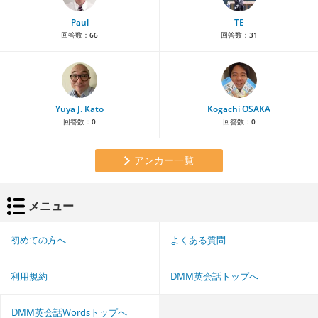
Paul
TE
回答数：
66
回答数：
31
Yuya J. Kato
Kogachi OSAKA
回答数：
0
回答数：
0
アンカー一覧
メニュー
初めての方へ
よくある質問
利用規約
DMM英会話トップへ
DMM英会話Wordsトップへ