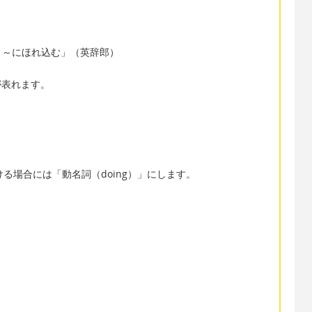
、～にほれ込む」（英辞郎）
が表れます。
ける場合には「動名詞（doing）」にします。