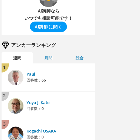
AI講師なら
いつでも相談可能です！
AI講師に聞く
アンカーランキング
週間
月間
総合
1
Paul
回答数：
66
2
Yuya J. Kato
回答数：
0
3
Kogachi OSAKA
回答数：
0