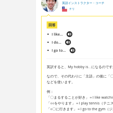
英語インストラクター・コーチ
チリ
回答
I like...
I do...
I go to...
英訳すると、My hobby is...にな
なので、その代わりに「主語」の後に「〇
などを使います。
例：
「〇まるすることが好き」＝I like watc
「○○をやります」＝I play tennis（テ
「○〇に行きます」＝I go to the gy