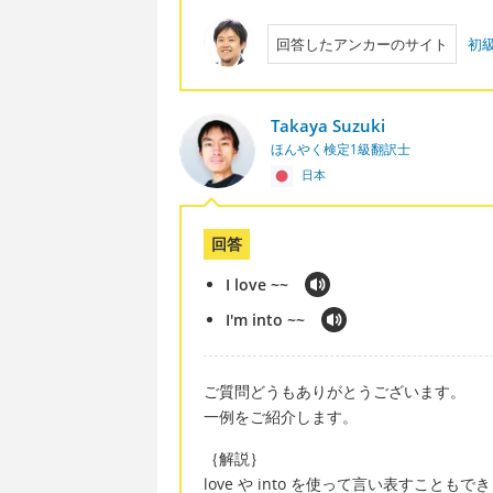
回答したアンカーのサイト
初
Takaya Suzuki
ほんやく検定1級翻訳士
日本
回答
I love ~~
I'm into ~~
ご質問どうもありがとうございます。
一例をご紹介します。
｛解説｝
love や into を使って言い表すことも