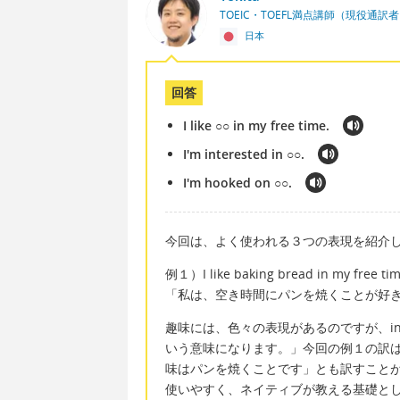
TOEIC・TOEFL満点講師（現役通訳
日本
回答
I like ○○ in my free time.
I'm interested in ○○.
I'm hooked on ○○.
今回は、よく使われる３つの表現を紹介
例１）I like baking bread in my free tim
「私は、空き時間にパンを焼くことが好
趣味には、色々の表現があるのですが、in 
いう意味になります。」今回の例１の訳
味はパンを焼くことです」とも訳すこと
使いやすく、ネイティブが教える基礎と