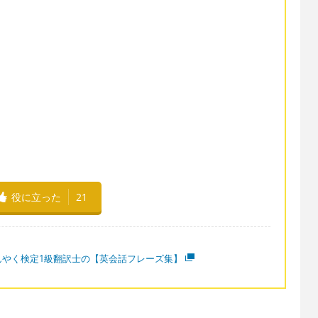
役に立った
21
んやく検定1級翻訳士の【英会話フレーズ集】