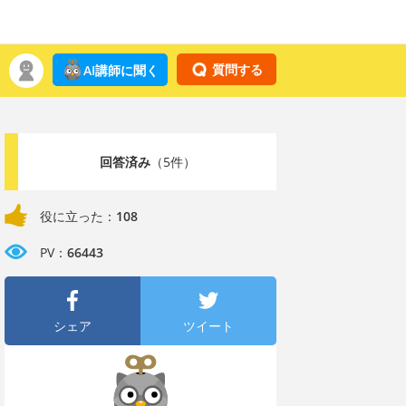
質問する
AI講師に聞く
回答済み
（5件）
役に立った：
108
PV：
66443
シェア
ツイート