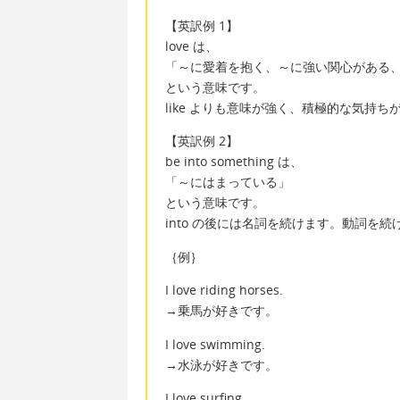
【英訳例 1】
love は、
「～に愛着を抱く、～に強い関心がある
という意味です。
like よりも意味が強く、積極的な気持ち
【英訳例 2】
be into something は、
「～にはまっている」
という意味です。
into の後には名詞を続けます。動詞を続
｛例｝
I love riding horses.
→乗馬が好きです。
I love swimming.
→水泳が好きです。
I love surfing.