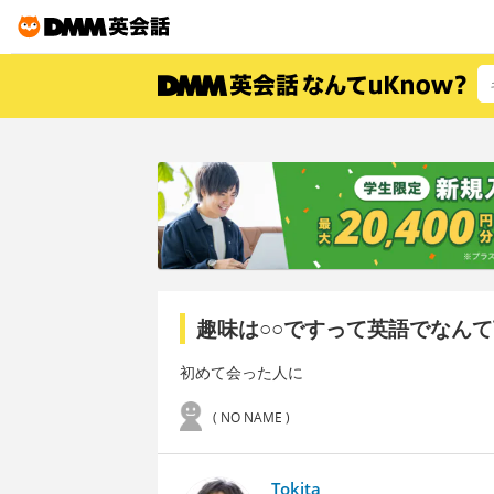
趣味は○○ですって英語でなん
初めて会った人に
( NO NAME )
Tokita