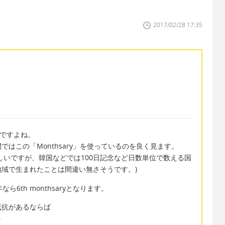
2017/02/28 17:35
和感ですよね。
はこの「Monthsary」を使っているのを良く見ます。
しいですが、韓国などでは100日記念など日数単位で数える国
域で生まれたことは間違い無さそうです。)
年なら6th monthsaryとなります。
抵抗があるならば
か