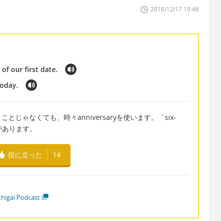
2016/12/17 19:46
of our first date.
today.
ゃなくても、時々anniversaryを使います。「six-
ことがあります。
役に立った
14
higai Podcast