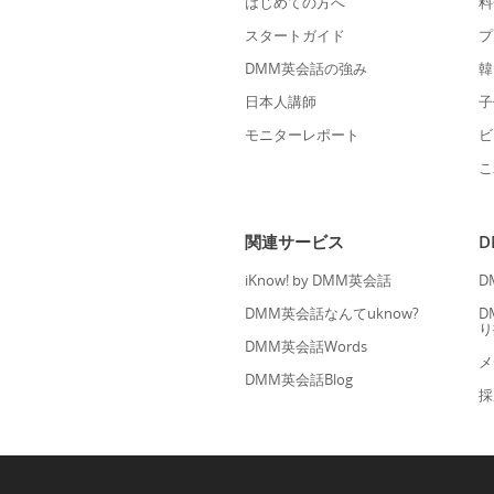
はじめての方へ
料
スタートガイド
プ
DMM英会話の強み
韓
日本人講師
子
モニターレポート
ビ
こ
関連サービス
iKnow! by DMM英会話
D
DMM英会話なんてuknow?
D
り
DMM英会話Words
メ
DMM英会話Blog
採