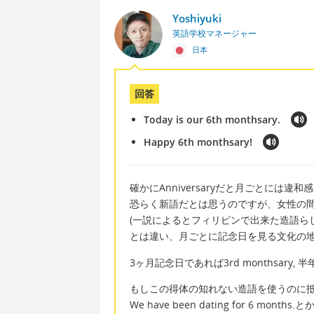
Yoshiyuki
英語学校マネージャー
日本
回答
Today is our 6th monthsary.
Happy 6th monthsary!
確かにAnniversaryだと月ごとには違
恐らく新語だとは思うのですが、女性の間で
(一説によるとフィリピンで出来た造語ら
とは違い、月ごとに記念日を見る文化の地
3ヶ月記念日であれば3rd monthsary, 半
もしこの得体の知れない造語を使うのに
We have been dating for 6 months.と