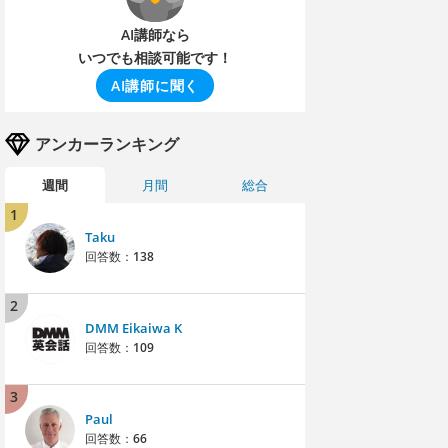
AI講師なら
いつでも相談可能です！
AI講師に聞く
アンカーランキング
週間
月間
総合
1
Taku
回答数：
138
2
DMM Eikaiwa K
回答数：
109
3
Paul
回答数：
66