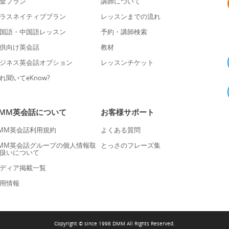
金プラン
講師について
ラスネイティブプラン
レッスンまでの流れ
国語・中国語レッスン
予約・講師検索
供向け英会話
教材
ジネス英会話オプション
レッスンチケット
れ聞いてeKnow?
DMM英会話について
お客様サポート
MM英会話利用規約
よくある質問
MM英会話グループの個人情報取
とっさのフレーズ集
扱いについて
ディア掲載一覧
用情報
Copyright © since 1998 DMM All Rights Reserved.