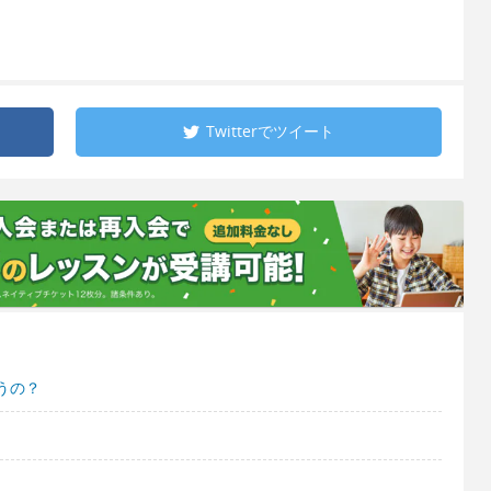
Twitterで
ツイート
うの？