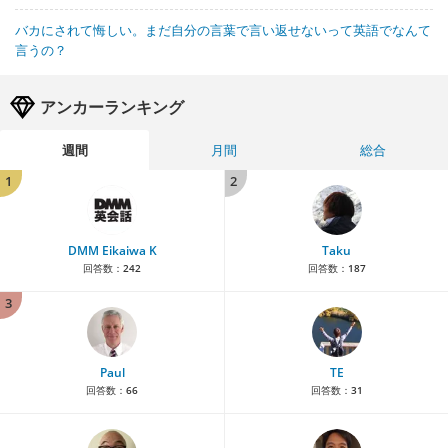
バカにされて悔しい。まだ自分の言葉で言い返せないって英語でなんて
言うの？
アンカーランキング
週間
月間
総合
1
2
DMM Eikaiwa K
Taku
回答数：
242
回答数：
187
3
Paul
TE
回答数：
66
回答数：
31