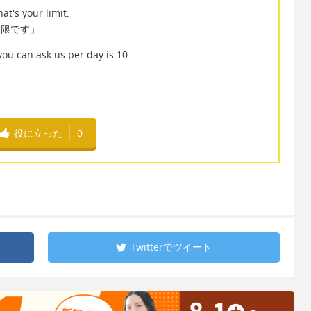
t's your limit.
上限です」
 can ask us per day is 10.
役に立った
0
Twitterで
ツイート