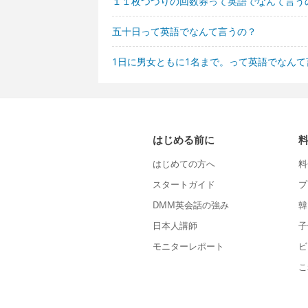
１１枚つづりの回数券って英語でなんて言う
五十日って英語でなんて言うの？
1日に男女ともに1名まで。って英語でなんて
はじめる前に
はじめての方へ
料
スタートガイド
プ
DMM英会話の強み
韓
日本人講師
子
モニターレポート
ビ
こ