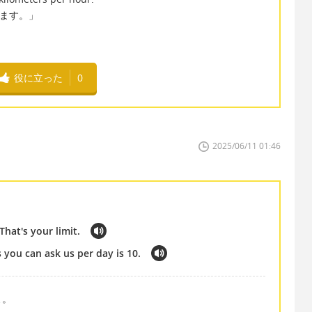
きます。」
役に立った
0
2025/06/11 01:46
That's your limit.
ou can ask us per day is 10.
よ。