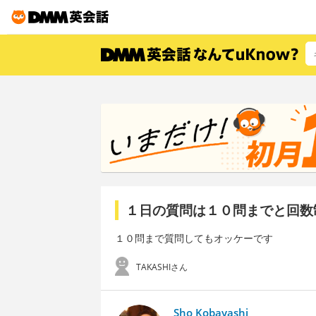
１日の質問は１０問までと回数
１０問まで質問してもオッケーです
TAKASHIさん
Sho Kobayashi