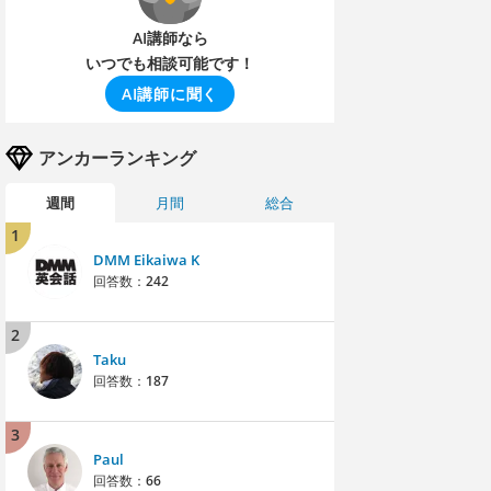
AI講師なら
いつでも相談可能です！
AI講師に聞く
アンカーランキング
週間
月間
総合
1
DMM Eikaiwa K
回答数：
242
2
Taku
回答数：
187
3
Paul
回答数：
66