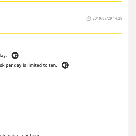
2019/08/29 14:28
day.
k per day is limited to ten.
kilometers per hour.