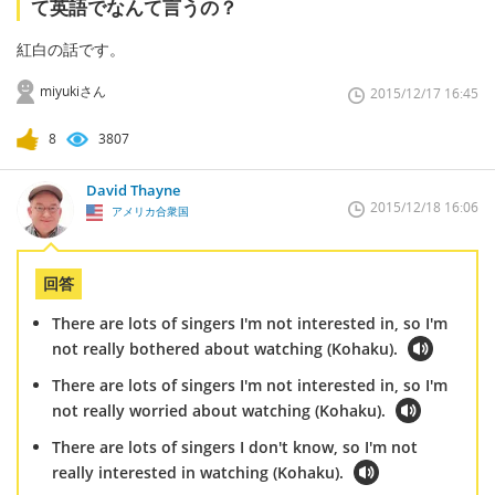
て英語でなんて言うの？
紅白の話です。
miyukiさん
2015/12/17 16:45
8
3807
David Thayne
2015/12/18 16:06
アメリカ合衆国
回答
There are lots of singers I'm not interested in, so I'm
not really bothered about watching (Kohaku).
There are lots of singers I'm not interested in, so I'm
not really worried about watching (Kohaku).
There are lots of singers I don't know, so I'm not
really interested in watching (Kohaku).