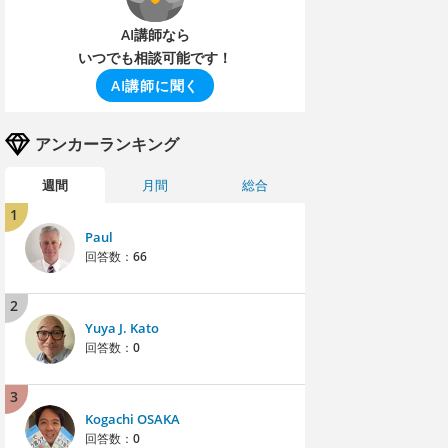
AI講師なら
いつでも相談可能です！
AI講師に聞く
アンカーランキング
週間
月間
総合
1
Paul
回答数：
66
2
Yuya J. Kato
回答数：
0
3
Kogachi OSAKA
回答数：
0