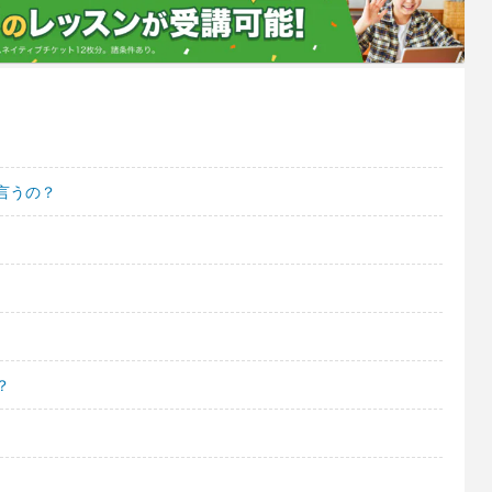
言うの？
？