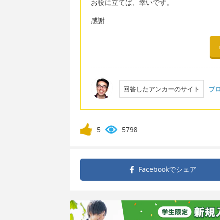
お役に立てば、幸いです。
感謝
回答したアンカーのサイト
ブ
5
5798
Facebookで
シェア