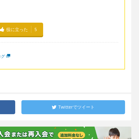
役に立った
5
ログ
Twitterで
ツイート