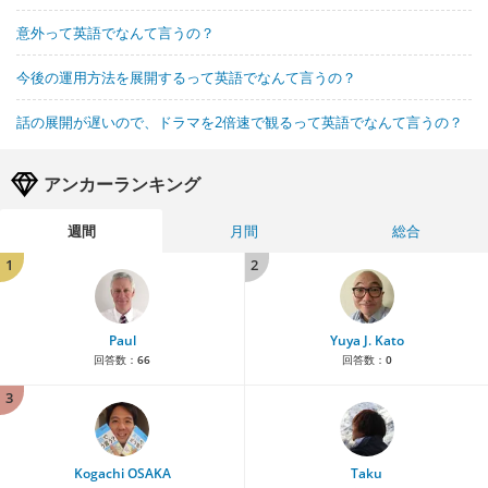
意外って英語でなんて言うの？
今後の運用方法を展開するって英語でなんて言うの？
話の展開が遅いので、ドラマを2倍速で観るって英語でなんて言うの？
アンカーランキング
週間
月間
総合
1
2
Paul
Yuya J. Kato
回答数：
66
回答数：
0
3
Kogachi OSAKA
Taku