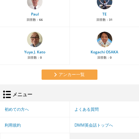
Paul
TE
回答数：
66
回答数：
31
Yuya J. Kato
Kogachi OSAKA
回答数：
0
回答数：
0
アンカー一覧
メニュー
初めての方へ
よくある質問
利用規約
DMM英会話トップへ