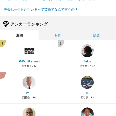
英会話一生分が当たるって英語でなんて言うの？
アンカーランキング
週間
月間
総合
1
2
DMM Eikaiwa K
Taku
回答数：
242
回答数：
187
3
Paul
TE
回答数：
66
回答数：
31