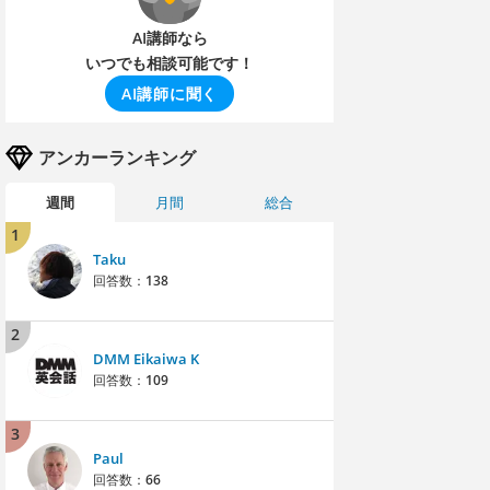
AI講師なら
いつでも相談可能です！
AI講師に聞く
アンカーランキング
週間
月間
総合
1
Taku
回答数：
138
2
DMM Eikaiwa K
回答数：
109
3
Paul
回答数：
66