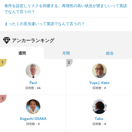
条件を設定しリスクを回避する。再現性の高い状況が望ましいって英語
でなんて言うの？
まったくの見当違いって英語でなんて言うの？
アンカーランキング
週間
月間
総合
1
2
Paul
Yuya J. Kato
回答数：
66
回答数：
0
3
Kogachi OSAKA
Taku
回答数：
0
回答数：
0