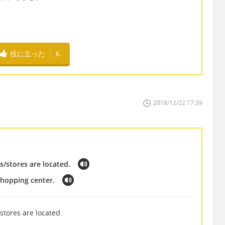
役に立った
6
2018/12/22 17:39
s/stores are located.
shopping center.
stores are located.