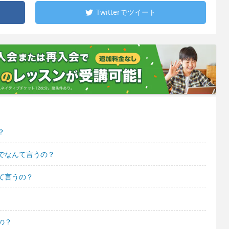
Twitterで
ツイート
？
でなんて言うの？
て言うの？
の？