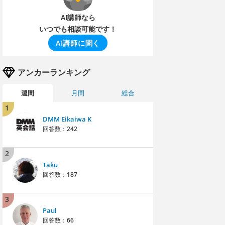
AI講師なら
いつでも相談可能です！
AI講師に聞く
アンカーランキング
週間
月間
総合
1
DMM Eikaiwa K
回答数：
242
2
Taku
回答数：
187
3
Paul
回答数：
66