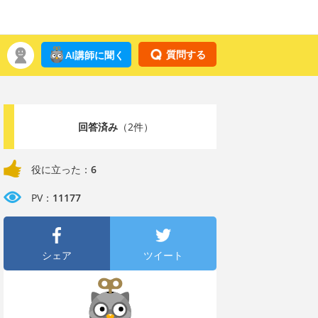
質問する
AI講師に聞く
回答済み
（2件）
役に立った：
6
PV：
11177
シェア
ツイート