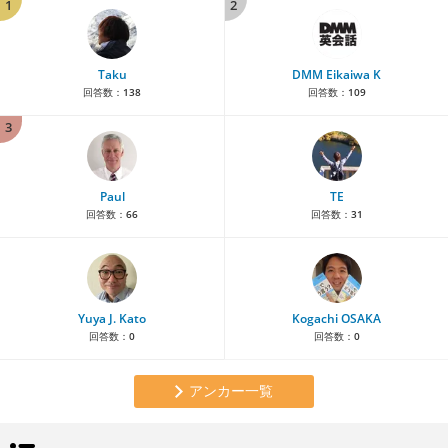
1
2
Taku
DMM Eikaiwa K
回答数：
138
回答数：
109
3
Paul
TE
回答数：
66
回答数：
31
Yuya J. Kato
Kogachi OSAKA
回答数：
0
回答数：
0
アンカー一覧