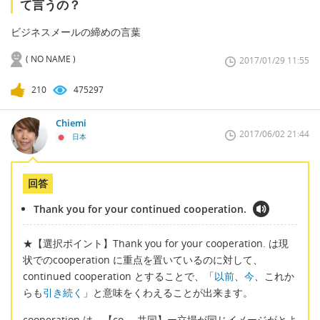
て言うの？
ビジネスメールの締めの言葉
( NO NAME )
2017/01/29 11:55
210
475297
Chiemi
2017/06/02 21:44
日本
回答
Thank you for your continued cooperation.
★【選択ポイント】Thank you for your cooperation. は現
状でのcooperation に重点を置いているのに対して、
continued cooperation とすることで、「
以前
、
今
、これか
らも
引き続く
」と意味をくわえることが出来ます。
cooperation は 【co- 共同】ー立場が同じイメージがとよ