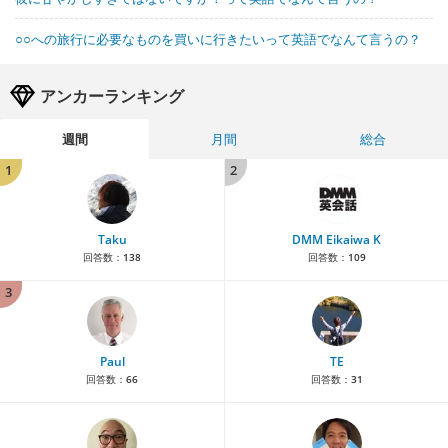
○○への旅行に必要なものを買いに行きたいって英語でなんて言うの？
アンカーランキング
週間
月間
総合
1
2
Taku
DMM Eikaiwa K
回答数：
138
回答数：
109
3
Paul
TE
回答数：
66
回答数：
31