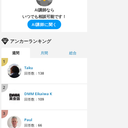
AI講師なら
いつでも相談可能です！
AI講師に聞く
アンカーランキング
週間
月間
総合
1
Taku
回答数：
138
2
DMM Eikaiwa K
回答数：
109
3
Paul
回答数：
66