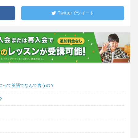
Twitterで
ツイート
にって英語でなんて言うの？
？