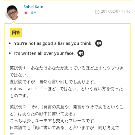
Sohei Kato
2017/02/07 17:16
日本
回答
You're not as good a liar as you think.
It's written all over your face.
英訳例１「あなたはあなたが思っているほど上手なウソつき
ではない」
直訳調ですが、自然な言い回しでもあります。
not as ... as ～ 「～ほど...ではない」という言い方を使った
ものです。
英訳例２「それ（発言の真意や、発言がうそであるというこ
と）はあなたの顔中に書いてある」
こっちは少しユーモアも交えたフレーズです。
日本語でも「顔に書いてある」と言いますが、同じ考えで
す。